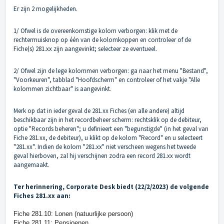
Er zijn 2 mogelijkheden.
1/ Ofwel is de overeenkomstige kolom verborgen: klik met de
rechtermuisknop op één van de kolomkoppen en controleer of de
Fiche(s) 281.xx zijn aangevinkt; selecteer ze eventueel.
2/ Ofwel zijn de lege kolommen verborgen: ga naar het menu "Bestand",
"Voorkeuren", tabblad "Hoofdscherm" en controleer of het vakje "Alle
kolommen zichtbaar" is aangevinkt.
Merk op dat in ieder geval de 281.xx Fiches (en alle andere) altijd
beschikbaar zijn in het recordbeheer scherm: rechtsklik op de debiteur,
optie "Records beheren"; u definieert een "begunstigde" (in het geval van
Fiche 281.xx, de debiteur), u klikt op de kolom "Record" en u selecteert
"281.xx". Indien de kolom "281.xx" niet verscheen wegens het tweede
geval hierboven, zal hij verschijnen zodra een record 281.xx wordt
aangemaakt.
Ter herinnering, Corporate Desk biedt (22/2/2023) de volgende
Fiches 281.xx aan:
Fiche 281.10: Lonen (natuurlijke persoon)
Fiche 281.11: Pensioenen