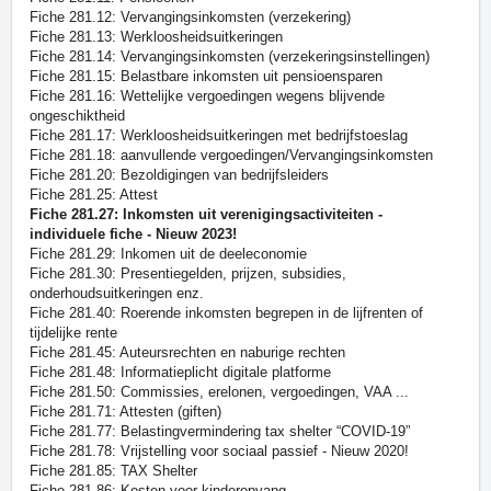
Fiche 281.12: Vervangingsinkomsten (verzekering)
Fiche 281.13: Werkloosheidsuitkeringen
Fiche 281.14: Vervangingsinkomsten (verzekeringsinstellingen)
Fiche 281.15: Belastbare inkomsten uit pensioensparen
Fiche 281.16: Wettelijke vergoedingen wegens blijvende
ongeschiktheid
Fiche 281.17: Werkloosheidsuitkeringen met bedrijfstoeslag
Fiche 281.18: aanvullende vergoedingen/Vervangingsinkomsten
Fiche 281.20: Bezoldigingen van bedrijfsleiders
Fiche 281.25: Attest
Fiche 281.27: Inkomsten uit verenigingsactiviteiten -
individuele fiche - Nieuw 2023!
Fiche 281.29: Inkomen uit de deeleconomie
Fiche 281.30: Presentiegelden, prijzen, subsidies,
onderhoudsuitkeringen enz.
Fiche 281.40: Roerende inkomsten begrepen in de lijfrenten of
tijdelijke rente
Fiche 281.45: Auteursrechten en naburige rechten
Fiche 281.48: Informatieplicht digitale platforme
Fiche 281.50: Commissies, erelonen, vergoedingen, VAA ...
Fiche 281.71: Attesten (giften)
Fiche 281.77: Belastingvermindering tax shelter “COVID-19”
Fiche 281.78: Vrijstelling voor sociaal passief - Nieuw 2020!
Fiche 281.85: TAX Shelter
Fiche 281.86: Kosten voor kinderopvang