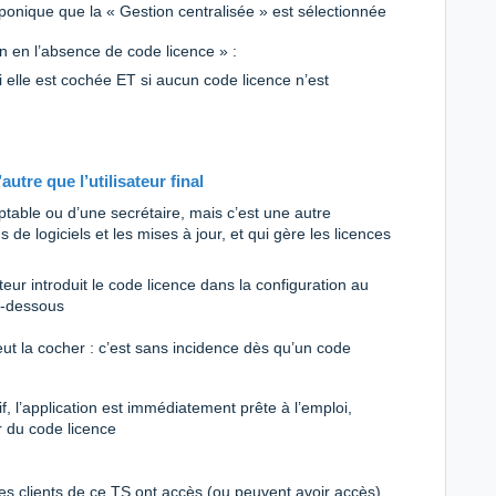
sponique que la « Gestion centralisée » est sélectionnée
on en l’absence de code licence » :
i elle est cochée ET si aucun code licence n’est
utre que l’utilisateur final
ptable ou d’une secrétaire, mais c’est une autre
s de logiciels et les mises à jour, et qui gère les licences
ateur introduit le code licence dans la configuration au
ci-dessous
peut la cocher : c’est sans incidence dès qu’un code
f, l’application est immédiatement prête à l’emploi,
er du code licence
 les clients de ce TS ont accès (ou peuvent avoir accès)