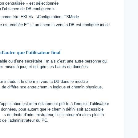
n centralisée » est sélectionnée
en l’absence de DB configurée »
du paramètre HKLM\...\Configuration :TSMode
lle est cochée ET si un chem in vers la DB est configuré ici de
’autre que l’utilisateur final
table ou d’une secrétaire , m ais c’est une autre personne qui
t les mises à jour, et qui gère les bases de données.
teur introdu it le chem in vers la DB dans le module
as de différe nce entre chem in logique et chemin physique,
’app lication est imm édiatement prê te à l’emploi, l’utilisateur
e données, pour autant que le chemin défini soit accessible
 de droits d’adm inistrateur, l’utilisateur n’a alors plus la
 de l’administrateur du PC.