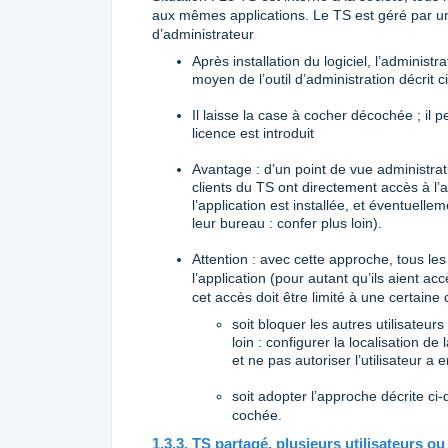
aux mêmes applications. Le TS est géré par un a
d’administrateur
Après installation du logiciel, l’administr
moyen de l’outil d’administration décrit 
Il laisse la case à cocher décochée ; il 
licence est introduit
Avantage : d’un point de vue administrati
clients du TS ont directement accès à l’a
l’application est installée, et éventuelle
leur bureau : confer plus loin).
Attention : avec cette approche, tous le
l’application (pour autant qu’ils aient acc
cet accès doit être limité à une certaine ca
soit bloquer les autres utilisateur
loin : configurer la localisation d
et ne pas autoriser l’utilisateur a 
soit adopter l’approche décrite c
cochée.
1.3.3. TS partagé, plusieurs utilisateurs o