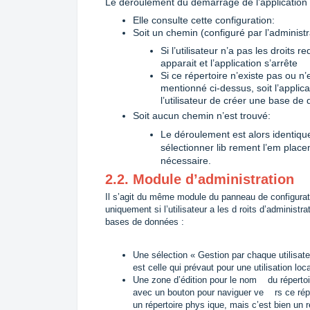
Le déroulement du démarrage de l’application e
Elle consulte cette configuration:
Soit un chemin (configuré par l’administ
Si l’utilisateur n’a pas les droits
apparait et l’application s’arrête
Si ce répertoire n’existe pas ou n
mentionné ci-dessus, soit l’applicat
l’utilisateur de créer une base de
Soit aucun chemin n’est trouvé:
Le déroulement est alors identique 
sélectionner lib rement l’em place
nécessaire.
2.2. Module d’administration
Il s’agit du même module du panneau de configurati
uniquement si l’utilisateur a les d roits d’administ
bases de données :
Une sélection « Gestion par chaque utilisate
est celle qui prévaut pour une utilisation loc
Une zone d’édition pour le nom du répertoi
avec un bouton pour naviguer ve rs ce réper
un répertoire phys ique, mais c’est bien un 