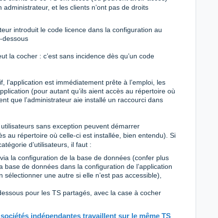
dministrateur, et les clients n’ont pas de droits
ateur introduit le code licence dans la configuration au
ci-dessous
peut la cocher : c’est sans incidence dès qu’un code
f, l’application est immédiatement prête à l’emploi, les
pplication (pour autant qu’ils aient accès au répertoire où
ment que l’administrateur aie installé un raccourci dans
s utilisateurs sans exception peuvent démarrer
ès au répertoire où celle-ci est installée, bien entendu). Si
tégorie d’utilisateurs, il faut :
s via la configuration de la base de données (confer plus
e la base de données dans la configuration de l’application
en sélectionner une autre si elle n’est pas accessible),
i-dessous pour les TS partagés, avec la case à cocher
u sociétés indépendantes travaillent sur le même TS