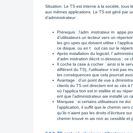
Situation: Le TS est interne à la société, tous
aux mêmes applications. Le TS est géré par un a
d’administrateur:
Prérequis : l’adm inistrateur m appe 
d’utilisateurs un lecteur vers un répertoi
les gro upes qui doivent utilise r l’applica
ce disque, ou en t out cas sur le réper
Après installation du logiciel, l’ administ
d’adm inistration décrit ci-dessous ; ce c
Il coche la case à cocher : ainsi si le se
différent du TS), l’utilisateur n’est pas i
les conséquences que cela pourrait avoi
Avantage : d’un point de vue a dministrati
clients du TS ont directem ent ac cès à l’
où l’applica tion est in stallée et au rép
ent que l’administrateur aie installé un r
Marquee : si certains utilisateurs ne d
l’application, il suffit que le chemin ve
qu’ils n’aient pas les droits d’écriture su
chemin trouvé m ais non ac cessible et pa